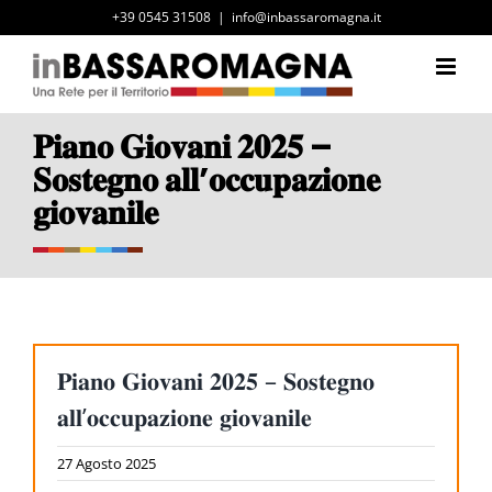
Salta
+39 0545 31508
|
info@inbassaromagna.it
al
contenuto
𝐏𝐢𝐚𝐧𝐨 𝐆𝐢𝐨𝐯𝐚𝐧𝐢 𝟐𝟎𝟐𝟓 –
𝐒𝐨𝐬𝐭𝐞𝐠𝐧𝐨 𝐚𝐥𝐥’𝐨𝐜𝐜𝐮𝐩𝐚𝐳𝐢𝐨𝐧𝐞
𝐠𝐢𝐨𝐯𝐚𝐧𝐢𝐥𝐞
𝐏𝐢𝐚𝐧𝐨 𝐆𝐢𝐨𝐯𝐚𝐧𝐢 𝟐𝟎𝟐𝟓 – 𝐒𝐨𝐬𝐭𝐞𝐠𝐧𝐨
𝐚𝐥𝐥’𝐨𝐜𝐜𝐮𝐩𝐚𝐳𝐢𝐨𝐧𝐞 𝐠𝐢𝐨𝐯𝐚𝐧𝐢𝐥𝐞
27 Agosto 2025