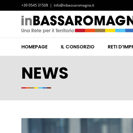
Salta
+39 0545 31508
|
info@inbassaromagna.it
al
contenuto
HOMEPAGE
IL CONSORZIO
RETI D’IMP
NEWS
Ingrandisci
immagine