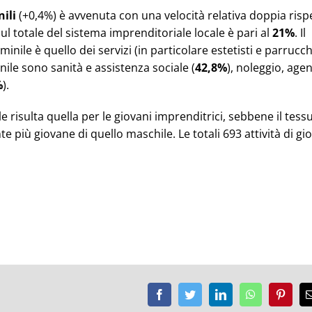
ili
(+0,4%) è avvenuta con una velocità relativa doppia risp
sul totale del sistema imprenditoriale locale è pari al
21%
. Il
le è quello dei servizi (in particolare estetisti e parrucch
nile sono sanità e assistenza sociale (
42,8%
), noleggio, age
%
).
e risulta quella per le giovani imprenditrici, sebbene il tess
iù giovane di quello maschile. Le totali 693 attività di gi
Facebook
Twitter
LinkedIn
WhatsApp
Pinter