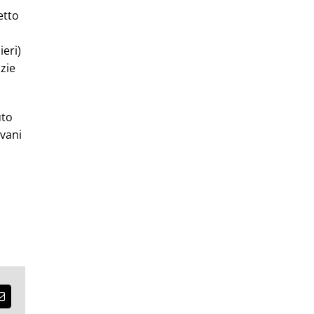
etto
ieri)
nzie
uto
ovani
est
Email