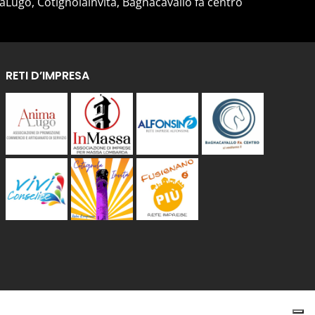
aLugo, Cotignolainvita, Bagnacavallo fa centro
RETI D’IMPRESA