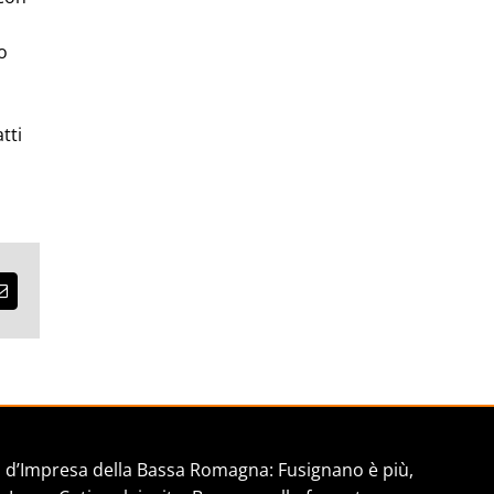
o
tti
est
Email
d’Impresa della Bassa Romagna: Fusignano è più,