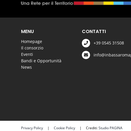
MENU
CONTATTI
Homepage
+39 0545 31508
Il consorzio
Eventi
info@inbassaromag
Bandi e Opportunità
News
Privacy Policy
|
Cookie Policy
| Crediti:
Studio PAGINA