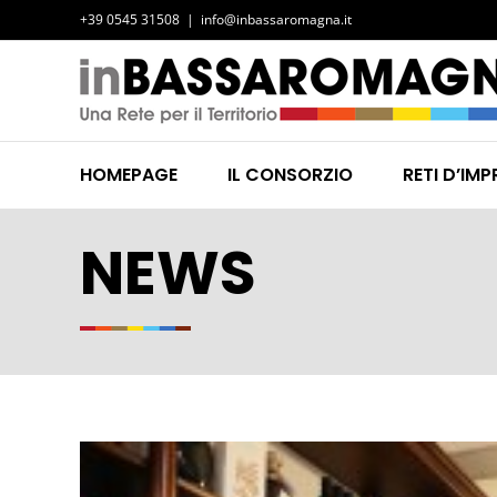
Salta
+39 0545 31508
|
info@inbassaromagna.it
al
contenuto
HOMEPAGE
IL CONSORZIO
RETI D’IMP
NEWS
Ingrandisci
immagine