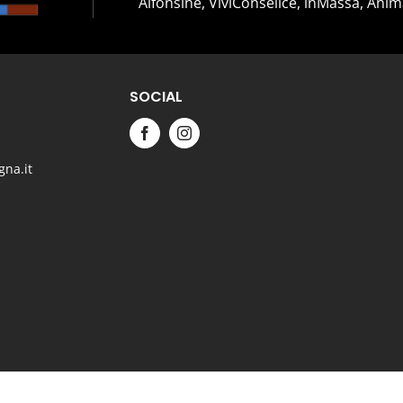
Alfonsiné, ViviConselice, inMassa, Anim
SOCIAL
na.it