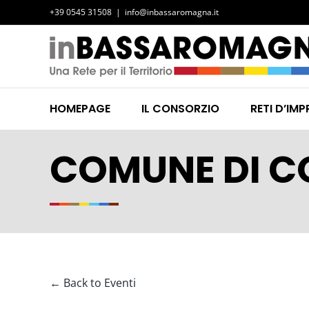
Salta
+39 0545 31508
|
info@inbassaromagna.it
al
contenuto
HOMEPAGE
IL CONSORZIO
RETI D’IMP
COMUNE DI C
← Back to Eventi