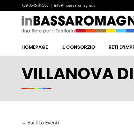
Salta
+39 0545 31508
|
info@inbassaromagna.it
al
contenuto
HOMEPAGE
IL CONSORZIO
RETI D’IMP
VILLANOVA D
← Back to Eventi