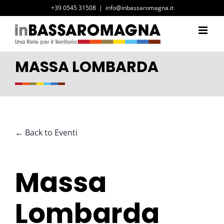
Salta
+39 0545 31508
|
info@inbassaromagna.it
al
contenuto
MASSA LOMBARDA
← Back to Eventi
Massa
Lombarda